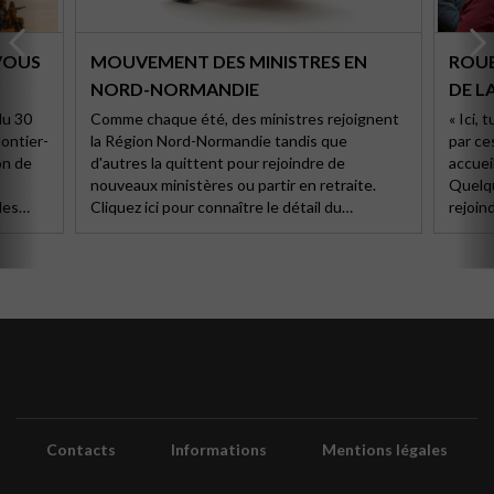
-VOUS
MOUVEMENT DES MINISTRES EN
ROUB
NORD-NORMANDIE
DE L
du 30
Comme chaque été, des ministres rejoignent
« Ici, 
ontier-
la Région Nord-Normandie tandis que
par ce
on de
d'autres la quittent pour rejoindre de
accuei
nouveaux ministères ou partir en retraite.
Quelqu
des
Cliquez ici pour connaître le détail du
rejoin
anisé
mouvement pastoral et découvrez les
que lo
nouveaux visages de la Région !
de sui
l’actu
des pra
depuis 
durée 
Contacts
Informations
Mentions légales