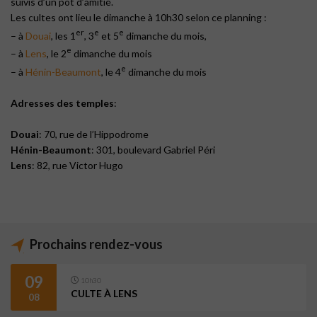
suivis d’un pot d’amitié.
Les cultes ont lieu le dimanche à 10h30 selon ce planning :
er
e
e
– à
Douai
, les 1
, 3
et 5
dimanche du mois,
e
– à
Lens
, le 2
dimanche du mois
e
– à
Hénin-Beaumont
, le 4
dimanche du mois
Adresses des temples
:
Douai
: 70, rue de l’Hippodrome
Hénin-Beaumont
: 301, boulevard Gabriel Péri
Lens
: 82, rue Victor Hugo
Prochains rendez-vous
09
10h30
CULTE À LENS
08