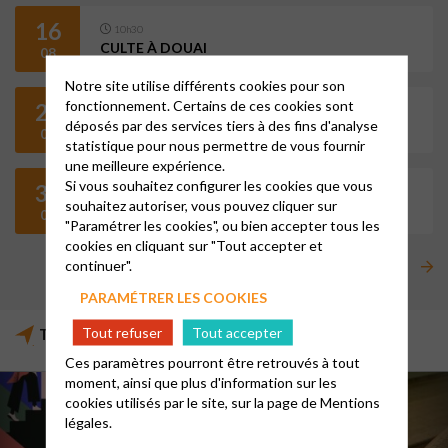
16
10h30
CULTE À DOUAI
08
Notre site utilise différents cookies pour son
fonctionnement. Certains de ces cookies sont
23
10h30
déposés par des services tiers à des fins d'analyse
CULTE À HÉNIN-BEAUMONT
08
statistique pour nous permettre de vous fournir
une meilleure expérience.
Si vous souhaitez configurer les cookies que vous
30
10h30
souhaitez autoriser, vous pouvez cliquer sur
CULTE À DOUAI
08
"Paramétrer les cookies", ou bien accepter tous les
cookies en cliquant sur "Tout accepter et
continuer".
ÉVÉNEMENTS
PARAMÉTRER LES COOKIES
Tout refuser
Tout accepter
Temps forts de notre vie d'Eglise
Ces paramètres pourront être retrouvés à tout
moment, ainsi que plus d'information sur les
cookies utilisés par le site, sur la page de
Mentions
légales.