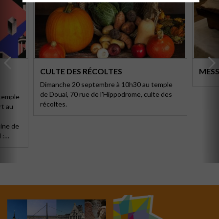
CULTE DES RÉCOLTES
MESS
Dimanche 20 septembre à 10h30 au temple
de Douai, 70 rue de l'Hippodrome, culte des
 temple
récoltes.
rt au
oine de
 :