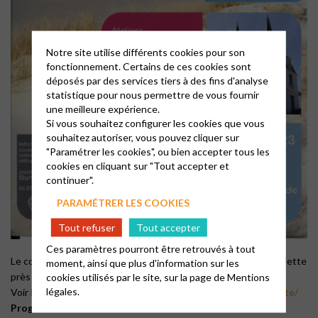
Notre site utilise différents cookies pour son
fonctionnement. Certains de ces cookies sont
déposés par des services tiers à des fins d'analyse
statistique pour nous permettre de vous fournir
une meilleure expérience.
Si vous souhaitez configurer les cookies que vous
souhaitez autoriser, vous pouvez cliquer sur
"Paramétrer les cookies", ou bien accepter tous les
cookies en cliquant sur "Tout accepter et
continuer".
PARAMÉTRER LES COOKIES
Tout refuser
Tout accepter
Ces paramètres pourront être retrouvés à tout
Le consistore FAL organise une journée aux Tourelles de Condette
moment, ainsi que plus d'information sur les
près d’Hardelot le 14 mai 2023.
cookies utilisés par le site, sur la page de
Mentions
légales.
Voir
https://bassin-minier.epudf.org/evenements/eglise-ouverte/
Programme: