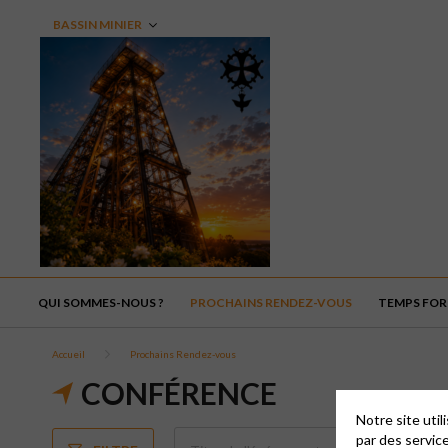
BASSIN MINIER
QUI SOMMES-NOUS ?
PROCHAINS RENDEZ-VOUS
TEMPS FORT
Accueil
Prochains Rendez-vous
CONFÉRENCE
Notre site uti
par des servic