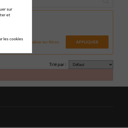
uer sur
ter et
r les cookies
Réinitialiser les filtres
APPLIQUER
Trié par :