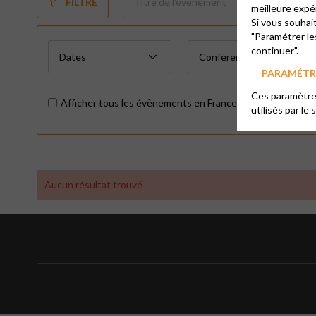
FILTRE
meilleure expé
Si vous souhai
"Paramétrer le
continuer".
PARAMÉTRE
Ces paramètres
Afficher tous les évènements en France
utilisés par le 
Aucun résultat trouvé