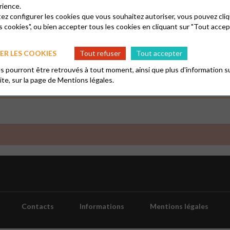
rience.
tez configurer les cookies que vous souhaitez autoriser, vous pouvez cliq
s cookies", ou bien accepter tous les cookies en cliquant sur "Tout accep
Type d'événement
En ligne
Physique
R LES COOKIES
Tout refuser
Tout accepter
 pourront être retrouvés à tout moment, ainsi que plus d'information su
site, sur la page de
Mentions légales.
Contacts
Informations
Mentions légales