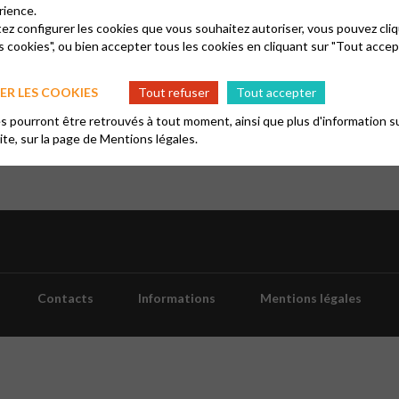
rience.
tez configurer les cookies que vous souhaitez autoriser, vous pouvez cliq
s cookies", ou bien accepter tous les cookies en cliquant sur "Tout accep
R LES COOKIES
Tout refuser
Tout accepter
nt le troisième jeudi du mois de 15h00 à 16h30 mais cela peut 
lisons les Actes des apôtres.
 pourront être retrouvés à tout moment, ainsi que plus d'information su
site, sur la page de
Mentions légales.
Contacts
Informations
Mentions légales