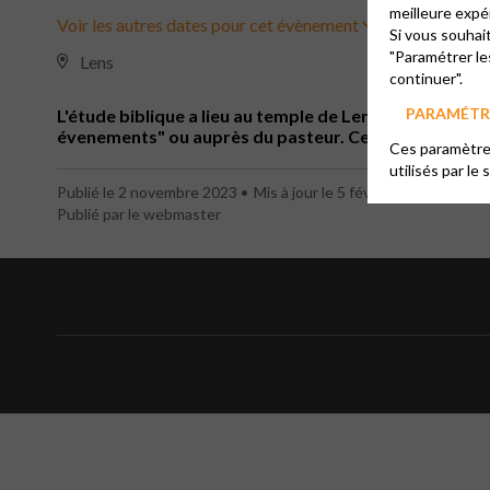
meilleure expé
Voir les autres dates pour cet évènement
Si vous souhai
"Paramétrer le
Lens
continuer".
PARAMÉTRE
L'étude biblique a lieu au temple de Lens habituelleme
évenements" ou auprès du pasteur. Cette année, nous 
Ces paramètres
utilisés par le 
Publié le 2 novembre 2023
Mis à jour le 5 février 2024
Publié par le webmaster