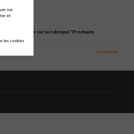
uer sur
ter et
changer: vérifier sur la rubrique "Prochains
r les cookies
Formation