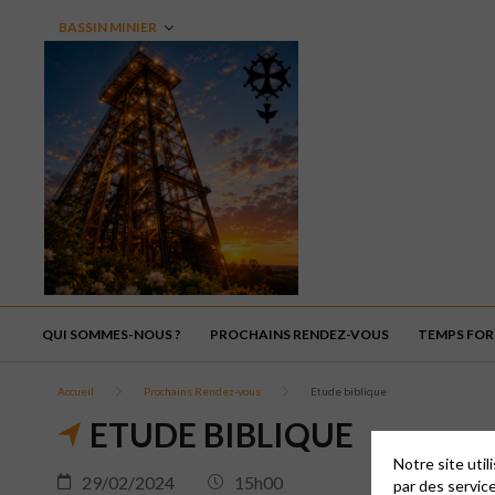
BASSIN MINIER
QUI SOMMES-NOUS ?
PROCHAINS RENDEZ-VOUS
TEMPS FORT
Accueil
Prochains Rendez-vous
Etude biblique
ETUDE BIBLIQUE
Notre site uti
29/02/2024
15h00
par des servic